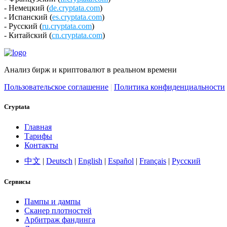
- Немецкий (
de.cryptata.com
)
- Испанский (
es.cryptata.com
)
- Русский (
ru.cryptata.com
)
- Китайский (
cn.cryptata.com
)
Анализ бирж и криптовалют в реальном времени
Пользовательское соглашение
|
Политика конфиденциальности
Cryptata
Главная
Тарифы
Контакты
中文
|
Deutsch
|
English
|
Español
|
Français
|
Русский
Сервисы
Пампы и дампы
Сканер плотностей
Арбитраж фандинга